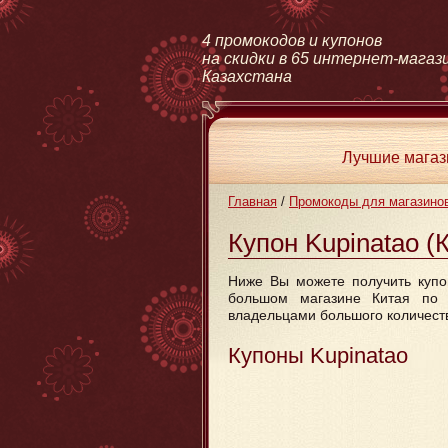
4 промокодов и купонов
на скидки в 65 интернет-магаз
Казахстана
Лучшие мага
Главная
/
Промокоды для магазино
Купон Kupinatao (
Ниже Вы можете получить купо
большом магазине Китая по в
владельцами большого количеств
Купоны Kupinatao