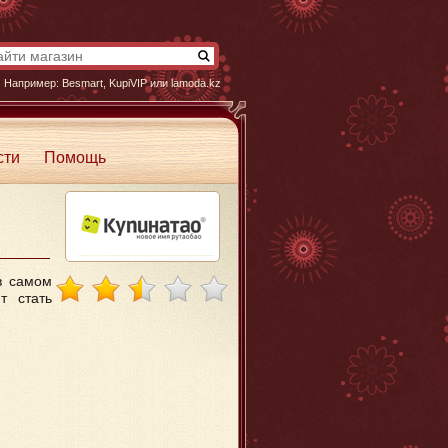
Например:
Besmart
,
KupiVIP
или
lamoda.kz
сти
Помощь
в самом
т стать