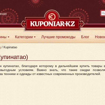
инах
зины
Категории
Лучшие промокоды
Блог
Ново
+
+
в
/
Kupinatao
Купинатао)
н купинатао, благодаря которому в дальнейшем купить товары 
ыгодным условиям. Важно знать, что такие скидки позволя
а техники и одежды от известных современных производителей.