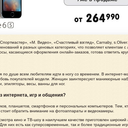
Спортмастер», «М. Видео», «Счастливый взгляд», Carnaby, s.Olive
менований в разных ценовых категориях, что позволяет клиентам с
просы, касающиеся оформления онлайн-заказов, готова ответить кр
 по душе всем любителям идти в ногу со временем. В интернет-м
юбовь покупателей модели. Женщин заинтересуют маникюрные наб
, эпиляторы, весы, ванны для ног.
з интернета, игр и общения?
уков, планшетов, смартфонов и персональных компьютеров. Тем, к
 стоит обратить внимание на фотоаппараты и видеокамеры.
мотра кино и ТВ-шоу в наилучшем качестве приготовлен широкий 
 Для них есть как суперсовременные, так и более традиционные иг