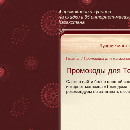
4 промокодов и купонов
на скидки в 65 интернет-магаз
Казахстана
Лучшие мага
Главная
/
Промокоды для магазино
Промокоды для Те
Сложно найти более простой спо
интернет-магазина «Технодом». 
рекомендуем не затягивать с сов