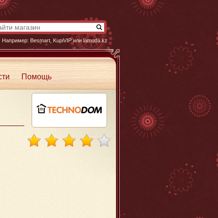
Например:
Besmart
,
KupiVIP
или
lamoda.kz
сти
Помощь