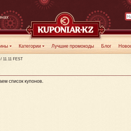
инах
зины
Категории
Лучшие промокоды
Блог
Ново
+
+
/
11.11 FEST
ем список купонов.