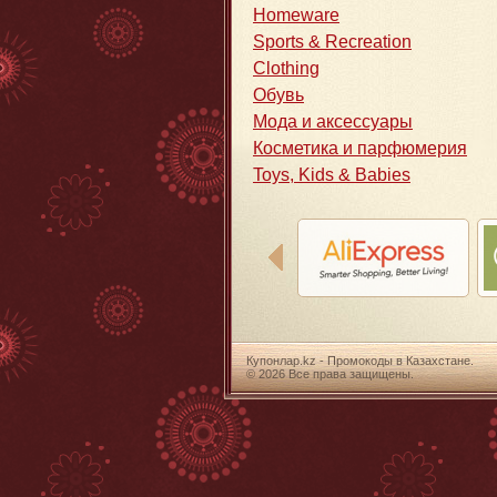
Homeware
Sports & Recreation
Clothing
Обувь
Мода и аксессуары
Косметика и парфюмерия
Toys, Kids & Babies
Купонлар.kz - Промокоды в Казахстане.
© 2026 Все права защищены.