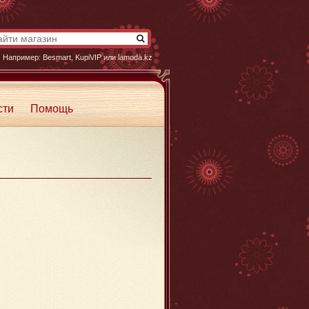
Например:
Besmart
,
KupiVIP
или
lamoda.kz
сти
Помощь