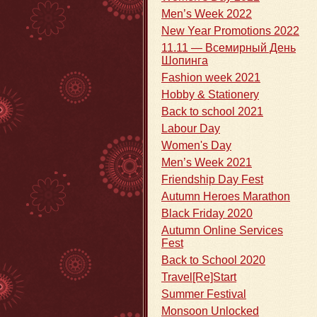
Men’s Week 2022
New Year Promotions 2022
11.11 — Всемирный День
Шопинга
Fashion week 2021
Hobby & Stationery
Back to school 2021
Labour Day
Women's Day
Men’s Week 2021
Friendship Day Fest
Autumn Heroes Marathon
Black Friday 2020
Autumn Online Services
Fest
Back to School 2020
Travel[Re]Start
Summer Festival
Monsoon Unlocked