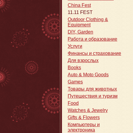
China Fest
11.11 FEST
Outdoor Clothing &
Equipment
DIY, Garden
Работа и образование
Услуги
Финансы и страхование
Для взрослых
Books
Auto & Moto Goods
Games
Товары для животных
Путешествия и туризм
Food
Watches & Jewelry
Gifts & Flowers
Компьютеры и
электроника