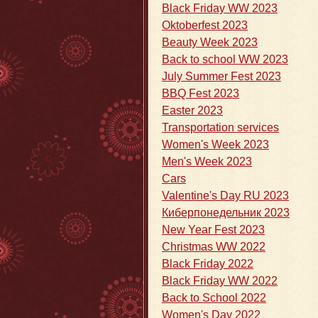
Black Friday WW 2023
Oktoberfest 2023
Beauty Week 2023
Back to school WW 2023
July Summer Fest 2023
BBQ Fest 2023
Easter 2023
Transportation services
Women's Week 2023
Men's Week 2023
Cars
Valentine's Day RU 2023
Киберпонедельник 2023
New Year Fest 2023
Christmas WW 2022
Black Friday 2022
Black Friday WW 2022
Back to School 2022
Women's Day 2022