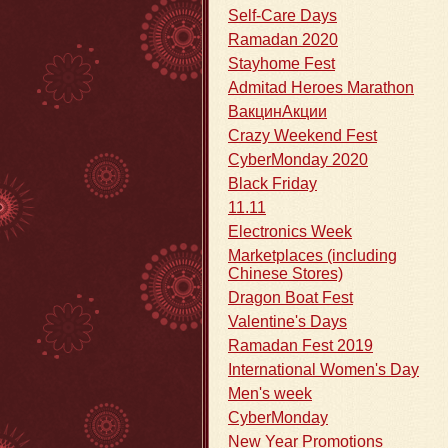
Self-Care Days
Ramadan 2020
Stayhome Fest
Admitad Heroes Marathon
ВакцинАкции
Crazy Weekend Fest
CyberMonday 2020
Black Friday
11.11
Electronics Week
Marketplaces (including
Chinese Stores)
Dragon Boat Fest
Valentine's Days
Ramadan Fest 2019
International Women's Day
Men's week
CyberMonday
New Year Promotions