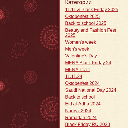
Категории
11.11 & Black Friday 2025
Oktoberfest 2025
Back to school 2025
Beauty and Fashion Fest
2025
Women's week
Men's week
Valentine's Day
MENA Black Friday 24
MENA 11/11
11.11.24
Oktoberfest 2024
Saudi National Day 2024
Back to school
Eid al-Adha 2024
Nauryz 2024
Ramadan 2024
Black Friday RU 2023