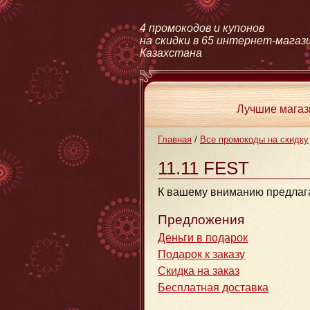
4 промокодов и купонов
на скидки в 65 интернет-магаз
Казахстана
Лучшие мага
Главная
/
Все промокоды на скидку
11.11 FEST
К вашему вниманию предлага
Предложения
Деньги в подарок
Подарок к заказу
Скидка на заказ
Бесплатная доставка