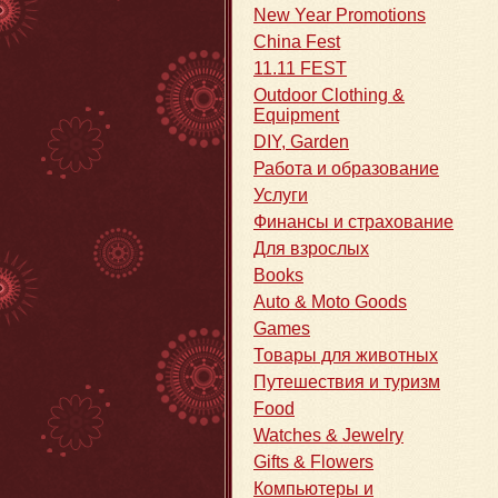
New Year Promotions
China Fest
11.11 FEST
Outdoor Clothing &
Equipment
DIY, Garden
Работа и образование
Услуги
Финансы и страхование
Для взрослых
Books
Auto & Moto Goods
Games
Товары для животных
Путешествия и туризм
Food
Watches & Jewelry
Gifts & Flowers
Компьютеры и