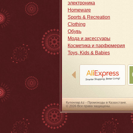
электроника
Homeware
Sports & Recreation
Clothing
Обувь
Мода и аксессуары
Косметика и парфюмерия
Toys, Kids & Babies
Купонлар.kz - Промокоды в Казахстане.
© 2026 Все права защищены.