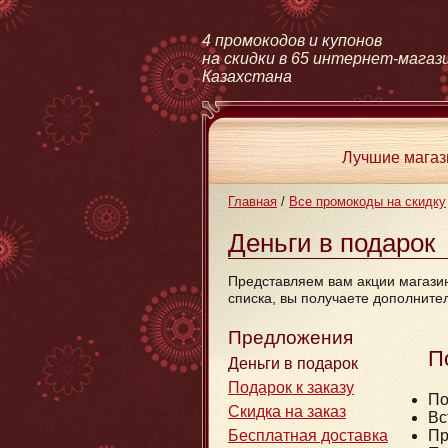
4 промокодов и купонов
на скидки в 65 интернет-магаз
Казахстана
Лучшие мага
Главная
/
Все промокоды на скидку
Деньги в подарок
Представляем вам акции магазино
списка, вы получаете дополните
Предложения
П
Деньги в подарок
Подарок к заказу
По
Скидка на заказ
Вс
Пр
Бесплатная доставка