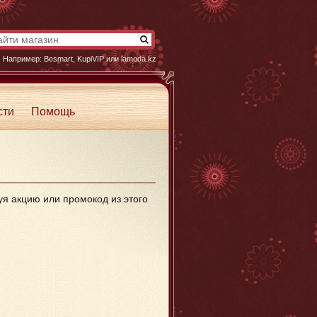
Например:
Besmart
,
KupiVIP
или
lamoda.kz
сти
Помощь
уя акцию или промокод из этого