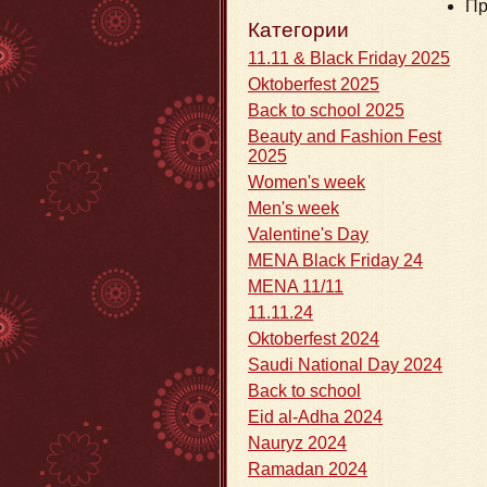
Пр
Категории
11.11 & Black Friday 2025
Oktoberfest 2025
Back to school 2025
Beauty and Fashion Fest
2025
Women's week
Men's week
Valentine's Day
MENA Black Friday 24
MENA 11/11
11.11.24
Oktoberfest 2024
Saudi National Day 2024
Back to school
Eid al-Adha 2024
Nauryz 2024
Ramadan 2024