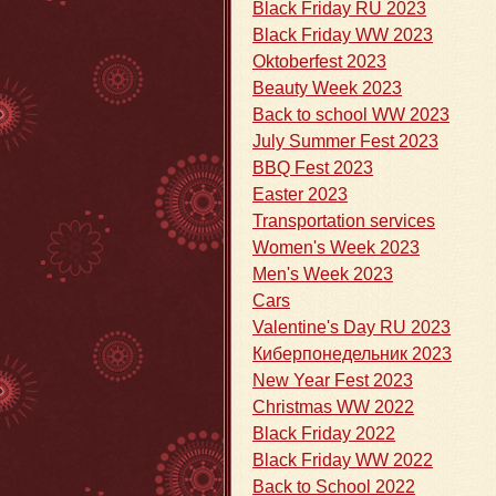
Black Friday RU 2023
Black Friday WW 2023
Oktoberfest 2023
Beauty Week 2023
Back to school WW 2023
July Summer Fest 2023
BBQ Fest 2023
Easter 2023
Transportation services
Women's Week 2023
Men's Week 2023
Cars
Valentine's Day RU 2023
Киберпонедельник 2023
New Year Fest 2023
Christmas WW 2022
Black Friday 2022
Black Friday WW 2022
Back to School 2022