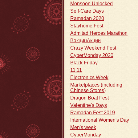
Monsoon Unlocked
Self-Care Days
Ramadan 2020
Stayhome Fest
Admitad Heroes Marathon
ВакцинАкции
Crazy Weekend Fest
CyberMonday 2020
Black Friday
11.11
Electronics Week
Marketplaces (including
Chinese Stores)
Dragon Boat Fest
Valentine's Days
Ramadan Fest 2019
International Women's Day
Men's week
CyberMonday