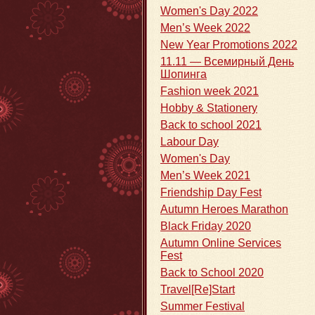
Women's Day 2022
Men’s Week 2022
New Year Promotions 2022
11.11 — Всемирный День
Шопинга
Fashion week 2021
Hobby & Stationery
Back to school 2021
Labour Day
Women's Day
Men’s Week 2021
Friendship Day Fest
Autumn Heroes Marathon
Black Friday 2020
Autumn Online Services
Fest
Back to School 2020
Travel[Re]Start
Summer Festival